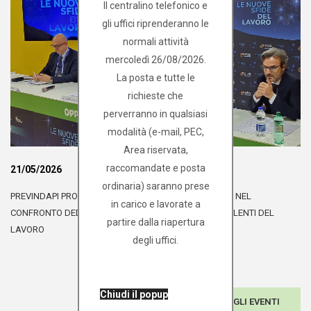
Il centralino telefonico e
gli uffici riprenderanno le
normali attività
mercoledì 26/08/2026.
La posta e tutte le
richieste che
perverranno in qualsiasi
modalità (e-mail, PEC,
Area riservata,
raccomandate e posta
21/05/2026
ordinaria) saranno prese
PREVINDAPI PROTAGONISTA AL FESTIVAL DEL LAVORO NEL
in carico e lavorate a
CONFRONTO DEDICATO ALLE NUOVE SFIDE DEI CONSULENTI DEL
partire dalla riapertura
LAVORO
degli uffici.
Chiudi il popup
TUTTI GLI EVENTI